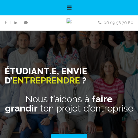
06 09 58 76 80
ÉTUDIANT.E, ENVIE
ÉTUDIANT.E, ENVIE
D’
D’
ENTREPRENDRE
ENTREPRENDRE
?
?
Nous t’aidons à
Nous t’aidons à
faire
faire
grandir
grandir
ton projet d’entreprise
ton projet d’entreprise
!
!