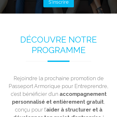
S'inscrire
S'inscrire
DÉCOUVRE NOTRE
PROGRAMME
Rejoindre la prochaine promotion de
Passeport Armorique pour Entreprendre,
c’est bénéficier d’un
accompagnement
personnalisé et entièrement gratuit
,
conçu pour t’
aider à structurer et à