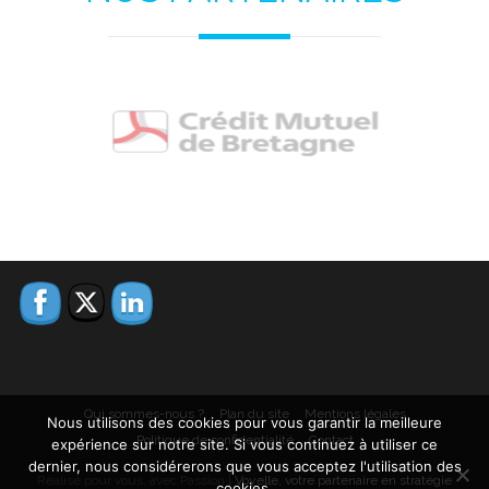
Qui sommes-nous ?
Plan du site
Mentions légales
Nous utilisons des cookies pour vous garantir la meilleure
Politique de confidentialité
Contact
expérience sur notre site. Si vous continuez à utiliser ce
dernier, nous considérerons que vous acceptez l'utilisation des
Réalisé pour vous, avec Passion |
Voyelle, votre partenaire en stratégie
cookies.