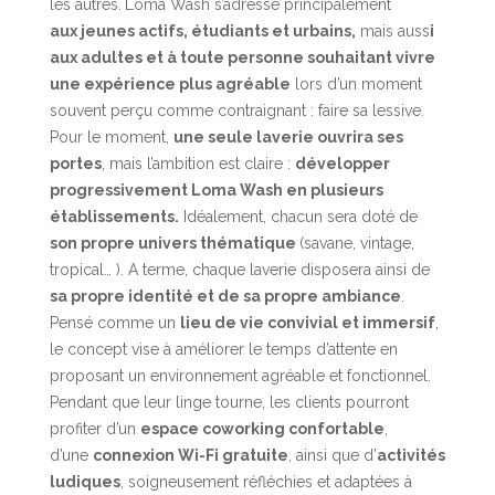
les autres.
Loma Wash s’adresse principalement
aux jeunes actifs, étudiants et urbains,
mais auss
i
aux adultes et à toute personne souhaitant vivre
une expérience plus agréable
lors d’un moment
souvent perçu comme contraignant : faire sa lessive.
Pour le moment,
une seule laverie ouvrira ses
portes
, mais l’ambition est claire :
développer
progressivement Loma Wash en plusieurs
établissements.
Idéalement, chacun sera doté de
son propre univers thématique
(savane, vintage,
tropical… ). A terme, chaque laverie disposera ainsi de
sa propre identité et de sa propre ambiance
.
Pensé comme un
lieu de vie convivial et immersif
,
le concept vise à améliorer le temps d’attente en
proposant un environnement agréable et fonctionnel.
Pendant que leur linge tourne, les clients pourront
profiter d’un
espace coworking confortable
,
d’une
connexion Wi-Fi gratuite
, ainsi que d’
activités
ludiques
, soigneusement réfléchies et adaptées à