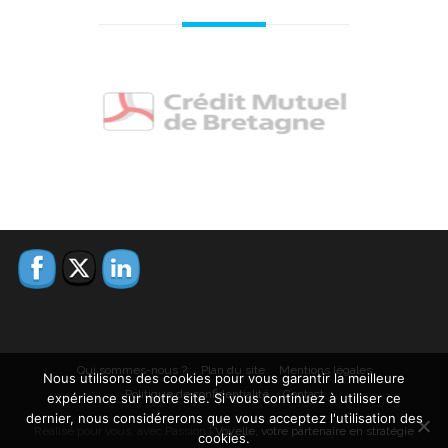
Qui sommes-nous ?
Plan du site
Mentions légales
Nous utilisons des cookies pour vous garantir la meilleure
Politique de confidentialité
Contact
expérience sur notre site. Si vous continuez à utiliser ce
dernier, nous considérerons que vous acceptez l'utilisation des
Réalisé pour vous, avec Passion |
Voyelle, votre partenaire en stratégie
cookies.